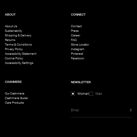
ABOUT
CONNECT
About Us
Contact
Sustainability
Press
Shipping & Delivery
Career
Returns
FAQ
Terms & Conditions
Store Locator
Privacy Policy
Instagram
Accessibility Statement
Pinterest
Cookie Policy
Facebook
Accessibility Settings
CASHMERE
NEWSLETTER
Our Cashmere
Woman
Man
Cashmere Guide
Care Products