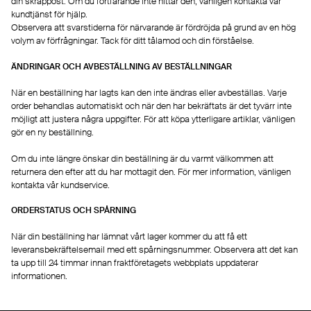
din skräppost. Om du fortfarande inte hittar den, vänligen kontakta vår
kundtjänst för hjälp.
Observera att svarstiderna för närvarande är fördröjda på grund av en hög
volym av förfrågningar. Tack för ditt tålamod och din förståelse.
ÄNDRINGAR OCH AVBESTÄLLNING AV BESTÄLLNINGAR
När en beställning har lagts kan den inte ändras eller avbeställas. Varje
order behandlas automatiskt och när den har bekräftats är det tyvärr inte
möjligt att justera några uppgifter. För att köpa ytterligare artiklar, vänligen
gör en ny beställning.
Om du inte längre önskar din beställning är du varmt välkommen att
returnera den efter att du har mottagit den. För mer information, vänligen
kontakta vår kundservice.
ORDERSTATUS OCH SPÅRNING
När din beställning har lämnat vårt lager kommer du att få ett
leveransbekräftelsemail med ett spårningsnummer. Observera att det kan
ta upp till 24 timmar innan fraktföretagets webbplats uppdaterar
informationen.