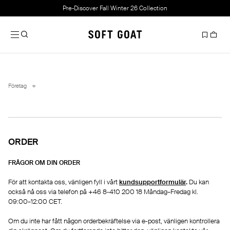
Pre-Discover Fall Winter 26 Collection
+
Företag
Kontakta oss
Order
ORDER
Frakt & Leveransalternativ
FRÅGOR OM DIN ORDER
Returer
För att kontakta oss, vänligen fyll i vårt
kundsupportformulär
.
Du kan
Personuppgiftspolicy
också nå oss via telefon på +46 8-410 200 18 Måndag–Fredag kl.
09:00–12:00 CET.
PR & Press
Om du inte har fått någon orderbekräftelse via e-post, vänligen kontrollera
Tillgänglighetsredogörelse